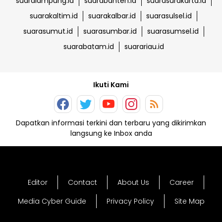
suaralampung.id
suarabanten.id
suarasurakarta.id
suarakaltim.id
suarakalbar.id
suarasulsel.id
suarasumut.id
suarasumbar.id
suarasumsel.id
suarabatam.id
suarariau.id
Ikuti Kami
Dapatkan informasi terkini dan terbaru yang dikirimkan
langsung ke Inbox anda
Editor
Contact
About Us
Career
Media Cyber Guide
Privacy Policy
Site Map