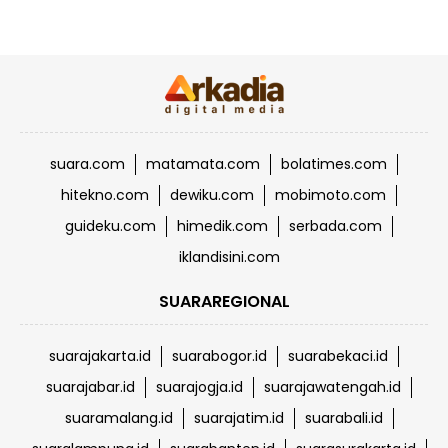
suara.com
matamata.com
bolatimes.com
hitekno.com
dewiku.com
mobimoto.com
guideku.com
himedik.com
serbada.com
iklandisini.com
SUARAREGIONAL
suarajakarta.id
suarabogor.id
suarabekaci.id
suarajabar.id
suarajogja.id
suarajawatengah.id
suaramalang.id
suarajatim.id
suarabali.id