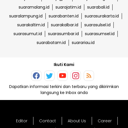
suaramalang.id
suarajatim.id
suarabali.id
suaralampung.id
suarabanten.id
suarasurakarta.id
suarakaltim.id
suarakalbar.id
suarasulsel.id
suarasumut.id
suarasumbar.id
suarasumsel.id
suarabatam.id
suarariau.id
Ikuti Kami
Dapatkan informasi terkini dan terbaru yang dikirimkan
langsung ke Inbox anda
Editor
Contact
About Us
Career