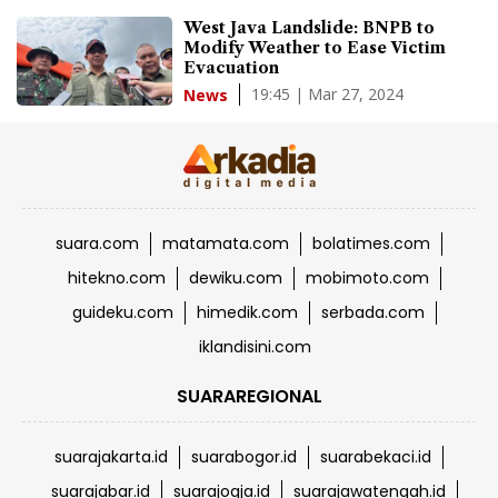
West Java Landslide: BNPB to
Modify Weather to Ease Victim
Evacuation
19:45 | Mar 27, 2024
News
suara.com
matamata.com
bolatimes.com
hitekno.com
dewiku.com
mobimoto.com
guideku.com
himedik.com
serbada.com
iklandisini.com
SUARAREGIONAL
suarajakarta.id
suarabogor.id
suarabekaci.id
suarajabar.id
suarajogja.id
suarajawatengah.id