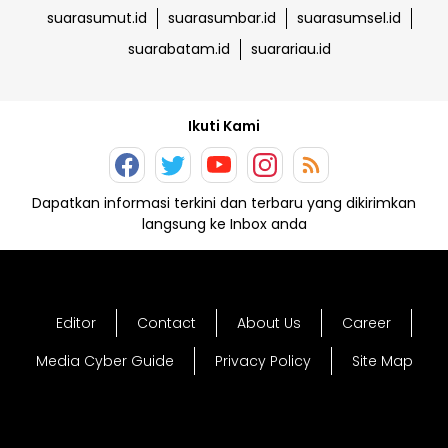
suarasumut.id
suarasumbar.id
suarasumsel.id
suarabatam.id
suarariau.id
Ikuti Kami
Dapatkan informasi terkini dan terbaru yang dikirimkan
langsung ke Inbox anda
Editor
Contact
About Us
Career
Media Cyber Guide
Privacy Policy
Site Map