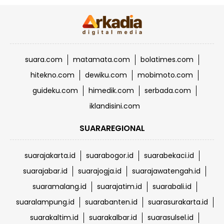
suara.com
matamata.com
bolatimes.com
hitekno.com
dewiku.com
mobimoto.com
guideku.com
himedik.com
serbada.com
iklandisini.com
SUARAREGIONAL
suarajakarta.id
suarabogor.id
suarabekaci.id
suarajabar.id
suarajogja.id
suarajawatengah.id
suaramalang.id
suarajatim.id
suarabali.id
suaralampung.id
suarabanten.id
suarasurakarta.id
suarakaltim.id
suarakalbar.id
suarasulsel.id