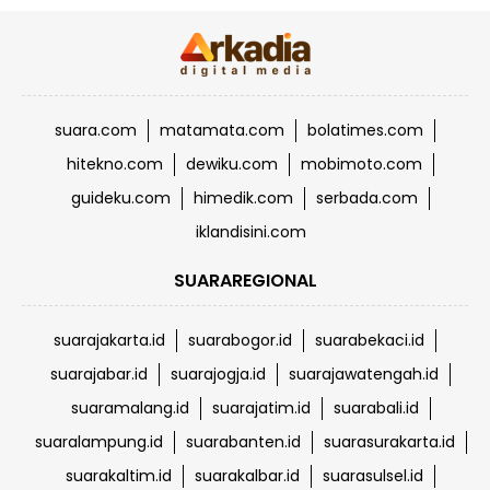
suara.com
matamata.com
bolatimes.com
hitekno.com
dewiku.com
mobimoto.com
guideku.com
himedik.com
serbada.com
iklandisini.com
SUARAREGIONAL
suarajakarta.id
suarabogor.id
suarabekaci.id
suarajabar.id
suarajogja.id
suarajawatengah.id
suaramalang.id
suarajatim.id
suarabali.id
suaralampung.id
suarabanten.id
suarasurakarta.id
suarakaltim.id
suarakalbar.id
suarasulsel.id