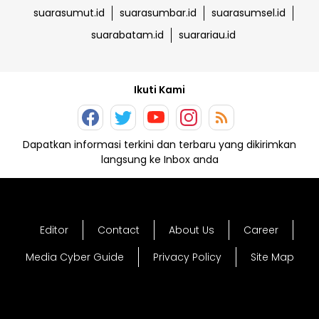
suarasumut.id
suarasumbar.id
suarasumsel.id
suarabatam.id
suarariau.id
Ikuti Kami
Dapatkan informasi terkini dan terbaru yang dikirimkan
langsung ke Inbox anda
Editor
Contact
About Us
Career
Media Cyber Guide
Privacy Policy
Site Map