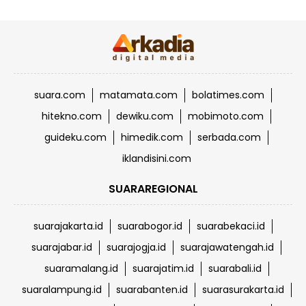
suara.com
matamata.com
bolatimes.com
hitekno.com
dewiku.com
mobimoto.com
guideku.com
himedik.com
serbada.com
iklandisini.com
SUARAREGIONAL
suarajakarta.id
suarabogor.id
suarabekaci.id
suarajabar.id
suarajogja.id
suarajawatengah.id
suaramalang.id
suarajatim.id
suarabali.id
suaralampung.id
suarabanten.id
suarasurakarta.id