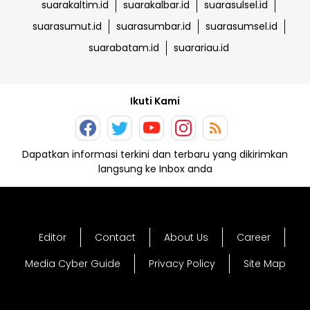
suarakaltim.id
suarakalbar.id
suarasulsel.id
suarasumut.id
suarasumbar.id
suarasumsel.id
suarabatam.id
suarariau.id
Ikuti Kami
Dapatkan informasi terkini dan terbaru yang dikirimkan
langsung ke Inbox anda
Editor
Contact
About Us
Career
Media Cyber Guide
Privacy Policy
Site Map