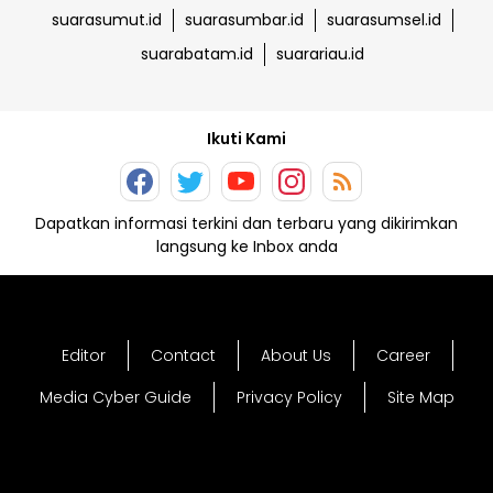
suarasumut.id
suarasumbar.id
suarasumsel.id
suarabatam.id
suarariau.id
Ikuti Kami
Dapatkan informasi terkini dan terbaru yang dikirimkan
langsung ke Inbox anda
Editor
Contact
About Us
Career
Media Cyber Guide
Privacy Policy
Site Map