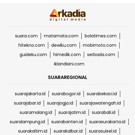
suara.com
matamata.com
bolatimes.com
hitekno.com
dewiku.com
mobimoto.com
guideku.com
himedik.com
serbada.com
iklandisini.com
SUARAREGIONAL
suarajakarta.id
suarabogor.id
suarabekaci.id
suarajabar.id
suarajogja.id
suarajawatengah.id
suaramalang.id
suarajatim.id
suarabali.id
suaralampung.id
suarabanten.id
suarasurakarta.id
suarakaltim.id
suarakalbar.id
suarasulsel.id