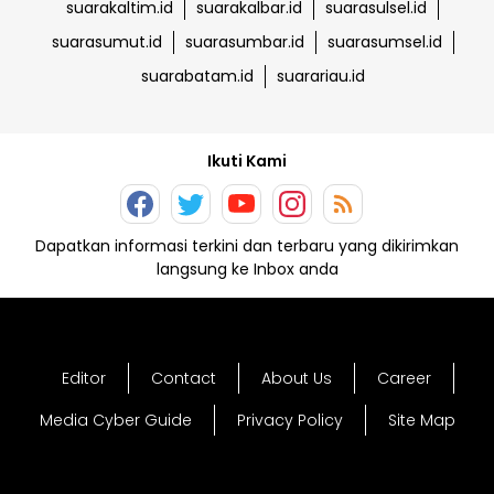
suarakaltim.id
suarakalbar.id
suarasulsel.id
suarasumut.id
suarasumbar.id
suarasumsel.id
suarabatam.id
suarariau.id
Ikuti Kami
Dapatkan informasi terkini dan terbaru yang dikirimkan
langsung ke Inbox anda
Editor
Contact
About Us
Career
Media Cyber Guide
Privacy Policy
Site Map