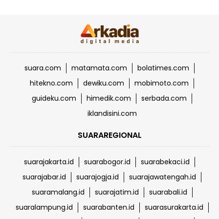
suara.com
matamata.com
bolatimes.com
hitekno.com
dewiku.com
mobimoto.com
guideku.com
himedik.com
serbada.com
iklandisini.com
SUARAREGIONAL
suarajakarta.id
suarabogor.id
suarabekaci.id
suarajabar.id
suarajogja.id
suarajawatengah.id
suaramalang.id
suarajatim.id
suarabali.id
suaralampung.id
suarabanten.id
suarasurakarta.id