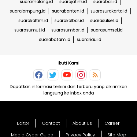
suaramalang.id
suarajatim.id
suarabali.id
suaralampung.id
suarabanten.id
suarasurakarta.id
suarakaltim.id
suarakalbar.id
suarasulsel.id
suarasumut.id
suarasumbar.id
suarasumsel.id
suarabatam.id
suarariau.id
Ikuti Kami
Dapatkan informasi terkini dan terbaru yang dikirimkan
langsung ke Inbox anda
Editor
Contact
About Us
Career
Media Cyber Guide
Privacy Policy
Site Map