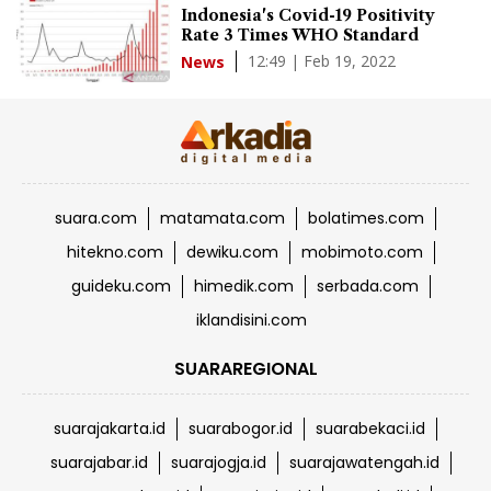
Indonesia's Covid-19 Positivity
Rate 3 Times WHO Standard
12:49 | Feb 19, 2022
News
suara.com
matamata.com
bolatimes.com
hitekno.com
dewiku.com
mobimoto.com
guideku.com
himedik.com
serbada.com
iklandisini.com
SUARAREGIONAL
suarajakarta.id
suarabogor.id
suarabekaci.id
suarajabar.id
suarajogja.id
suarajawatengah.id