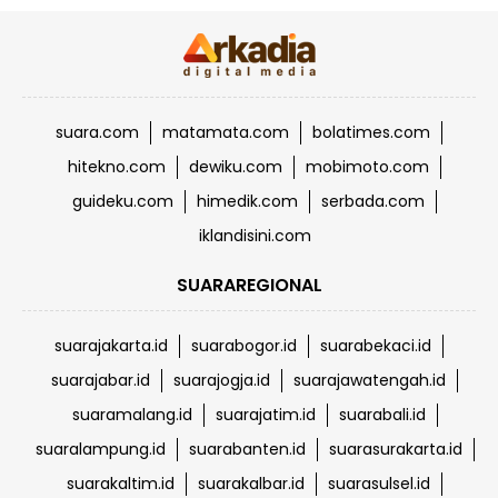
suara.com
matamata.com
bolatimes.com
hitekno.com
dewiku.com
mobimoto.com
guideku.com
himedik.com
serbada.com
iklandisini.com
SUARAREGIONAL
suarajakarta.id
suarabogor.id
suarabekaci.id
suarajabar.id
suarajogja.id
suarajawatengah.id
suaramalang.id
suarajatim.id
suarabali.id
suaralampung.id
suarabanten.id
suarasurakarta.id
suarakaltim.id
suarakalbar.id
suarasulsel.id