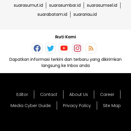
suarasumut.id
suarasumbar.id
suarasumsel.id
suarabatam.id
suarariau.id
Ikuti Kami
Dapatkan informasi terkini dan terbaru yang dikirimkan
langsung ke Inbox anda
Editor
Contact
About Us
Career
Media Cyber Guide
Privacy Policy
Site Map