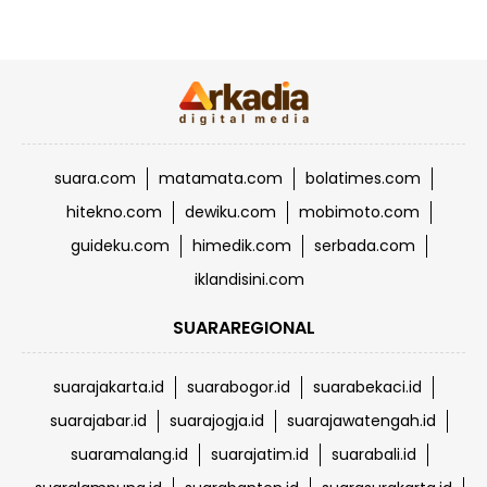
suara.com
matamata.com
bolatimes.com
hitekno.com
dewiku.com
mobimoto.com
guideku.com
himedik.com
serbada.com
iklandisini.com
SUARAREGIONAL
suarajakarta.id
suarabogor.id
suarabekaci.id
suarajabar.id
suarajogja.id
suarajawatengah.id
suaramalang.id
suarajatim.id
suarabali.id