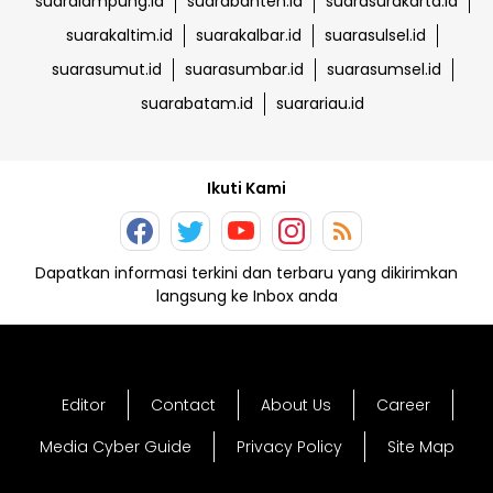
suaralampung.id
suarabanten.id
suarasurakarta.id
suarakaltim.id
suarakalbar.id
suarasulsel.id
suarasumut.id
suarasumbar.id
suarasumsel.id
suarabatam.id
suarariau.id
Ikuti Kami
Dapatkan informasi terkini dan terbaru yang dikirimkan
langsung ke Inbox anda
Editor
Contact
About Us
Career
Media Cyber Guide
Privacy Policy
Site Map